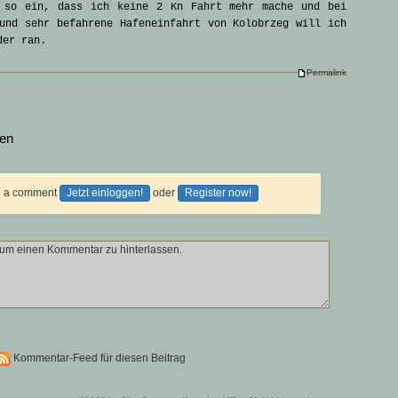
 so ein, dass ich keine 2 Kn Fahrt mehr mache und bei
und sehr befahrene Hafeneinfahrt von Kolobrzeg will ich
der ran.
Permalink
sen
ve a comment
Jetzt einloggen!
oder
Register now!
Kommentar-Feed für diesen Beitrag