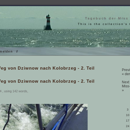
Tagebuch der Miss
This is the collection's 
melden
/
eg von Dziwnow nach Kolobrzeg - 2. Teil
Previ
« der
eg von Dziwnow nach Kolobrzeg - 2. Teil
Next 
Miss
»
4 , using 142 words,
3
10
17
24