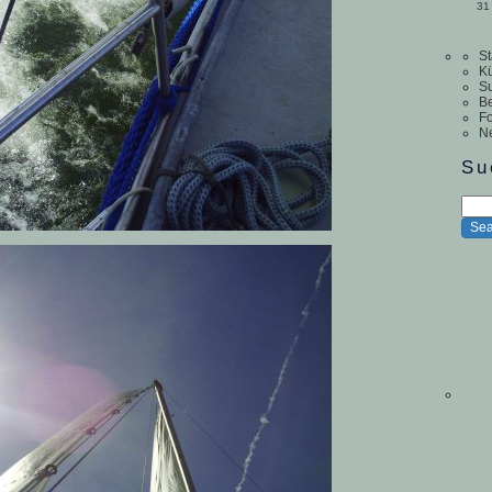
31
St
Kü
S
Be
Fo
N
Su