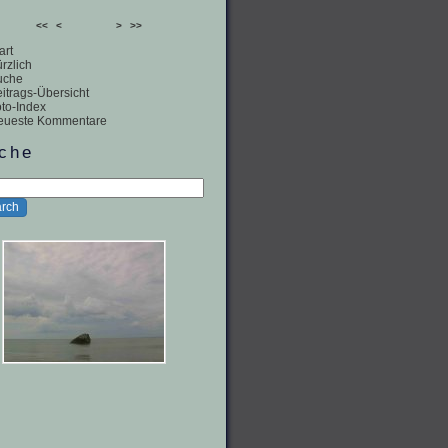
<<
<
>
>>
art
rzlich
uche
itrags-Übersicht
to-Index
eueste Kommentare
che