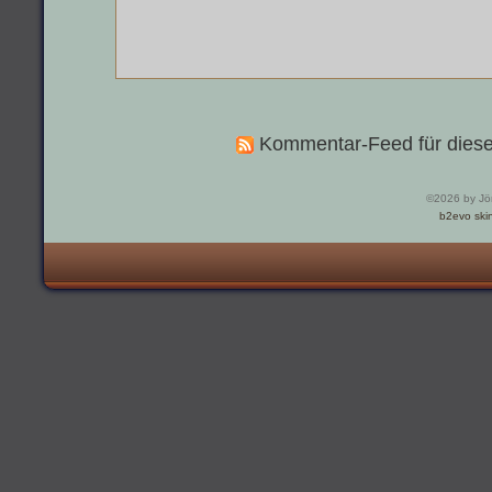
Kommentar-Feed für diese
©2026 by Jö
b2evo ski