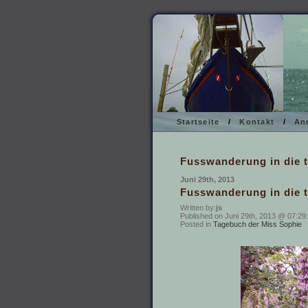
Startseite
/
Kontakt
/
An
Fusswanderung in die t
Juni 29th, 2013
Fusswanderung in die t
Written by:
js
Published on Juni 29th, 2013 @ 07:29:
Posted in
Tagebuch der Miss Sophie