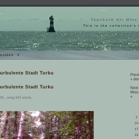
Tagebuch der Miss
This is the collection's 
melden
/
urbulente Stadt Turku
Previ
« der
urbulente Stadt Turku
Next 
Miss
»
00 , using 542 words,
3
10
17
24