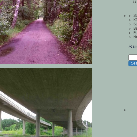
31
St
Kü
S
Be
Fo
N
Su