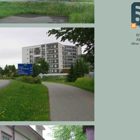
R
A
What 