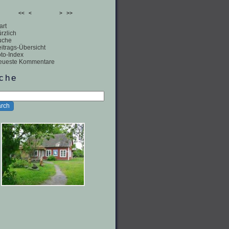
<<
<
>
>>
art
rzlich
uche
itrags-Übersicht
to-Index
eueste Kommentare
che