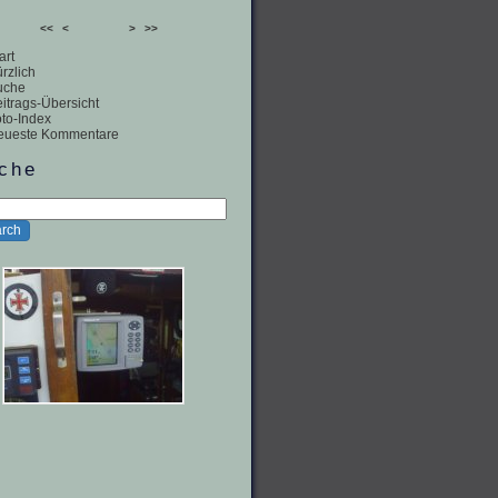
<<
<
>
>>
art
rzlich
uche
itrags-Übersicht
to-Index
eueste Kommentare
che