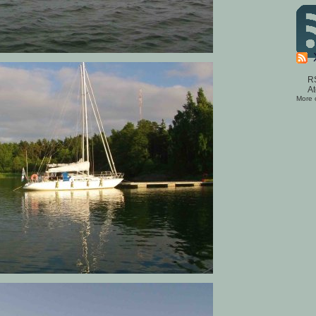
R
A
More