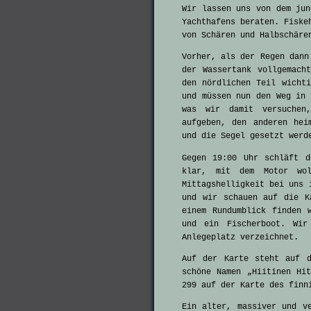
Wir lassen uns von dem ju
Yachthafens beraten. Fiske
von Schären und Halbschäre
Vorher, als der Regen dann
der Wassertank vollgemach
den nördlichen Teil wicht
und müssen nun den Weg in 
was wir damit versuchen
aufgeben, den anderen hei
und die Segel gesetzt werd
Gegen 19:00 Uhr schläft 
klar, mit dem Motor wol
Mittagshelligkeit bei uns 
und wir schauen auf die K
einem Rundumblick finden 
und ein Fischerboot. Wi
Anlegeplatz verzeichnet.
Auf der Karte steht auf d
schöne Namen „Hiitinen Hi
299 auf der Karte des finn
Ein alter, massiver und v