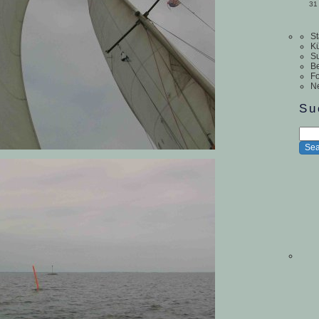
31
St
Kü
S
Be
Fo
N
Su