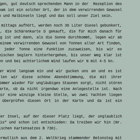
ngen, gut deutsch sprechenden Mann in der Rezeption des
ham ist ein solcher Ort, der in dem verwirrenden Gewusel
n und Halbinseln liegt und das soll unser Ziel sein.
 mittags aufhört, werden noch 30 Liter Diesel gebunkert,
t, die Schärenkarte D gekauft, die für mich danach für
ig ist und dann, als die Sonne durchkommt, legen wir ab
einem verwirrenden Gewusel von Tonnen aller Art finden,
, jeder Tonne eine Funktion zuzuweisen, bis wir es
mischen Seglern hinterhergehen, bis unser Weg klar ist
en und bei achterlichem Wind laufen wir N mit 4-5 kn.
der Wind langsam ein und wir gucken uns an und es ist
len wir diese schöne Abendstimmung, die mit ihrer
immer wieder für ungläubiges Staunen sorgt, nicht stören
arte, ob da nicht irgendwo eine Anlegestelle ist. Nach
wir eine winzige kleine Stelle, wo zwei Yachten liegen
r überprüfen diesen Ort in der Karte und da ist ein
er Insel, auf der dieser Platz liegt, der unglaublich
tis“ und schon ist entschieden: Da treiben wir hin (Nr.
ischen Kartensatzes B 730).
ermutlich aus dem 2. Weltkrieg stammender Betonsteg mit