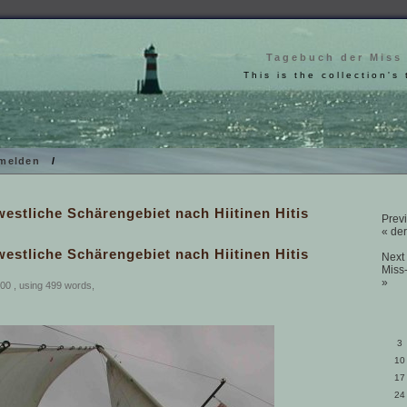
Tagebuch der Miss
This is the collection's 
melden
/
estliche Schärengebiet nach Hiitinen Hitis
Previ
« der
estliche Schärengebiet nach Hiitinen Hitis
Next 
Miss
»
00 , using 499 words,
3
10
17
24