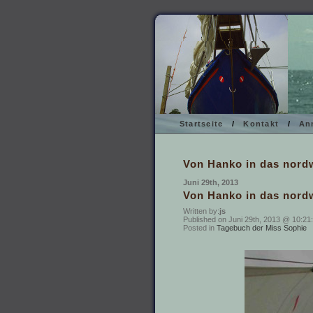
Startseite
/
Kontakt
/
An
Von Hanko in das nordw
Juni 29th, 2013
Von Hanko in das nordw
Written by:
js
Published on Juni 29th, 2013 @ 10:21:
Posted in
Tagebuch der Miss Sophie