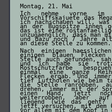
Montag, 21. Mai
Ich nehme vorne im
Vorschiffskajuete das Reg
ich nachschauen will, was
an der Bugspitze innen g
das ist eine rostanfaellig
unzugaenglich, dass man mi
und dazu noch 7 Jahre al
an diese Stelle zu kommen.
Nach einigen haessliche
einigen blauen Flecken
Stelle auch gefunden, sah
und ich habe sie trot
Rostschutzfarbe bespru
einmal eine ganze Rei
Flecken ergab. Und imme
tief Luftholen wie beim t
die Stelle ranrobben, a
drehen, immer mit der Sp
einen Hand, jetzt noc
weiterrobben, aber au
liegend (wie das geht? A
jetzt versuchen, mit dem 
vor allem mit dem Kopf in