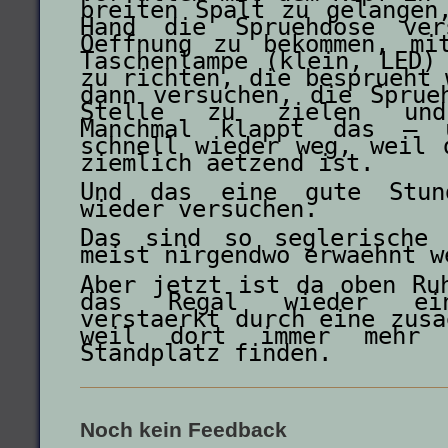
breiten Spalt zu gelangen
Hand die Spruehdose ver
Oeffnung zu bekommen, mi
Taschenlampe (klein, LED)
zu richten, die besprueht 
dann versuchen, die Sprue
Stelle zu zielen und 
Manchmal klappt das – 
schnell wieder weg, weil 
ziemlich aetzend ist.
Und das eine gute Stun
wieder versuchen.
Das sind so seglerische 
meist nirgendwo erwaehnt w
Aber jetzt ist da oben Ru
das Regal wieder ein
verstaerkt durch eine zusa
weil dort immer mehr 
Standplatz finden.
Noch kein Feedback