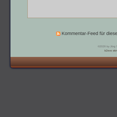
Kommentar-Feed für diese
©2026 by Jörg 
b2evo ski