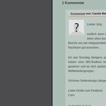
1 Kommentar
Kommentar
von:
Carolin Be
Lieber Jörg,
endlich kann i
eben alles du
Bericht von der Helgolandfahr
Nachbarn gut ausruhen…
Ich war Sonntag übrigens au
haben eine WG-Radtour bei
gesehen und an dich gedach
Wetterbedingungen…
Schönes Seitendesign übrige
Liebe Grüße vom Festland,
Caro
24.05.2010 @ 20:24