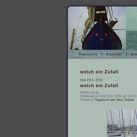
Startseite
/
Kontakt
/
An
welch ein Zufall
Mai 23rd, 2010
welch ein Zufall
Written by:
js
Published on Mai 23rd, 2010 @ 18:43:
Posted in
Tagebuch der Miss Sophie