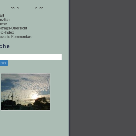
<<
<
>
>>
art
rzlich
uche
itrags-Übersicht
to-Index
eueste Kommentare
che