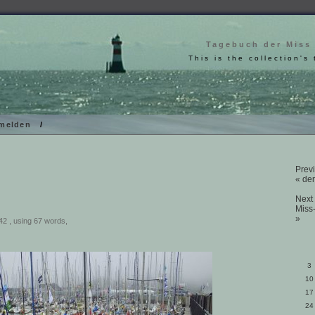
Tagebuch der Miss
This is the collection's 
melden
/
Previ
« der
Next 
Miss
»
42 , using 67 words,
3
10
17
24