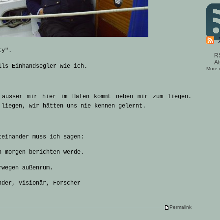
ty".
R
A
lls Einhandsegler wie ich.
More
 ausser mir hier im Hafen kommt neben mir zum liegen.
 liegen, wir hätten uns nie kennen gelernt.
teinander muss ich sagen:
h morgen berichten werde.
rwegen außenrum.
nder, Visionär, Forscher
Permalink