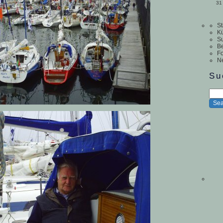
31
St
Kü
S
Be
Fo
N
Su