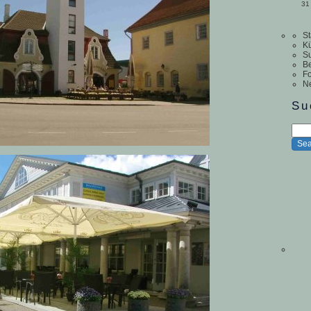
31
St
Kü
S
Be
Fo
N
Su