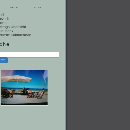
<<
<
>
>>
art
rzlich
uche
itrags-Übersicht
to-Index
eueste Kommentare
che