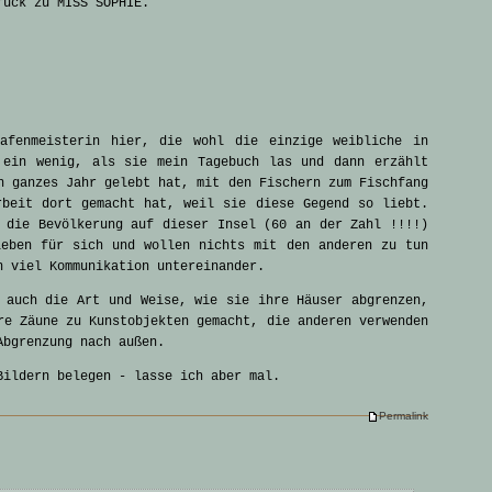
rück zu MISS SOPHIE.
afenmeisterin hier, die wohl die einzige weibliche in
 ein wenig, als sie mein Tagebuch las und dann erzählt
n ganzes Jahr gelebt hat, mit den Fischern zum Fischfang
rbeit dort gemacht hat, weil sie diese Gegend so liebt.
 die Bevölkerung auf dieser Insel (60 an der Zahl !!!!)
leben für sich und wollen nichts mit den anderen zu tun
n viel Kommunikation untereinander.
 auch die Art und Weise, wie sie ihre Häuser abgrenzen,
re Zäune zu Kunstobjekten gemacht, die anderen verwenden
Abgrenzung nach außen.
Bildern belegen - lasse ich aber mal.
Permalink