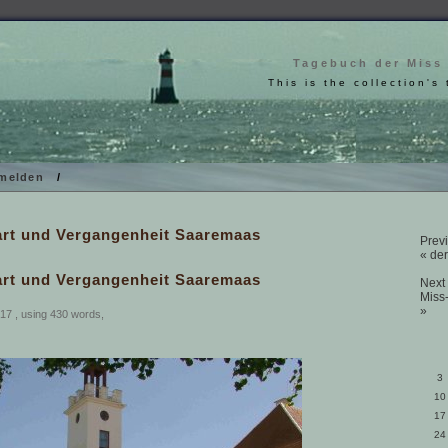
Tagebuch der Miss
This is the collection's 
melden
/
art und Vergangenheit Saaremaas
Previ
« der
art und Vergangenheit Saaremaas
Next 
Miss
»
17 , using 430 words,
3
10
17
24