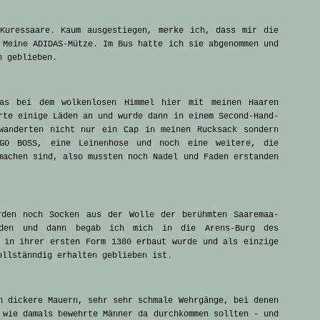
Kuressaare. Kaum ausgestiegen, merke ich, dass mir die
 Meine ADIDAS-Mütze. Im Bus hatte ich sie abgenommen und
n geblieben.
das bei dem wolkenlosen Himmel hier mit meinen Haaren
rte einige Läden an und wurde dann in einem Second-Hand-
wanderten nicht nur ein Cap in meinen Rucksack sondern
GO BOSS, eine Leinenhose und noch eine weitere, die
machen sind, also mussten noch Nadel und Faden erstanden
rden noch Socken aus der Wolle der berühmten Saaremaa-
nden und dann begab ich mich in die Arens-Burg des
 in ihrer ersten Form 1380 erbaut wurde und als einzige
ollstänndig erhalten geblieben ist.
h dickere Mauern, sehr sehr schmale Wehrgänge, bei denen
 wie damals bewehrte Männer da durchkommen sollten - und