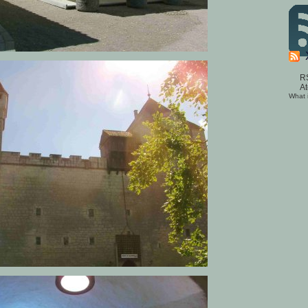
R
A
What 