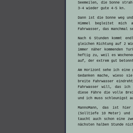
Seemeilen, die Sonne strah
3-4 wieder gute 4-5 kn.
Dann ist die Sonne weg und
Himmel begleitet mich 
Fahrwasser, das manchmal s
Nach 6 Stunden kommt end
gleichen Richtung auf 2 Wi
immer näher kommenden Tur
heftig zu, weil es Wochene
auf, der extrem gut betonn
Am Horizont sehe ich eine 
Gedanken mache, wieso si
breite Fahrwasser eindreh
Fahrwasser will, das ich
diese Fähre die volle Bre
und ich muss schleunigst a
MannoMann, das ist hier
(Solltiefe 10 Meter) und 
taucht auch schon eine zw
nächsten halben Stunde nic