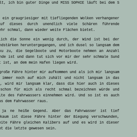
lt, ich bin guter Dinge und MISS SOPHIE läuft bei dem S
 ein graugriesiger mit tiefliegenden Wolken verhangener
auf dieses durch unendlich viele Schären führende
ehr schmal, dann wieder weite Flächen bietet.
lich die Sonne ein wenig durch, der Wind ist bei der
ndstärken heruntergegangen, und ich dusel so langsam dem
ku zu, die Segelboote und Motorboote nehmen an Anzahl
nde ist und dann tut sich vor mir der sehr schmale Sund
t ist, an dem mein Hafen liegen wird.
große Fähre hinter mir aufkommen und als ich mir langsam
e immer noch auf mich zuhält und nicht langsam in das
t, wird mir langsam klar, dass die hier auch in dieses
 schon für mich als recht schmal bezeichnen würde und
ite des Fahrwassers einnehmen wird. Und so ist es auch
us dem Fahrwasser raus.
 ja ne heiße Gegend. Aber das Fahrwasser ist tief
kaum ist diese Fähre hinter der Biegung verschwunden,
eite Fähre gleichen Kalibers auf und es wird in dieser
ht die letzte gewesen sein.