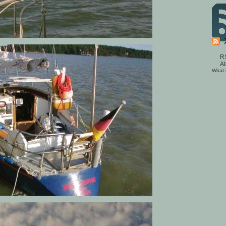
R
A
What 