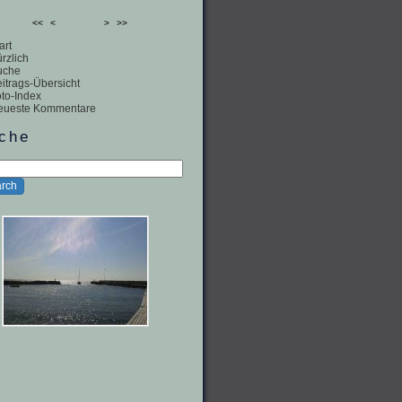
<<
<
>
>>
art
rzlich
uche
itrags-Übersicht
to-Index
eueste Kommentare
che