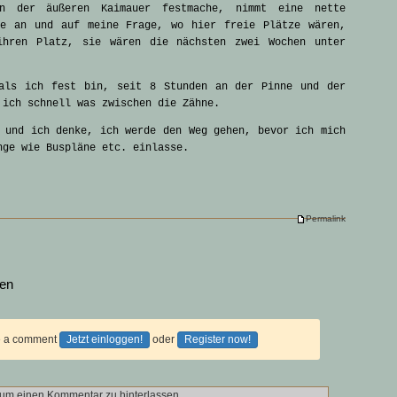
n der äußeren Kaimauer festmache, nimmt eine nette
ne an und auf meine Frage, wo hier freie Plätze wären,
ihren Platz, sie wären die nächsten zwei Wochen unter
als ich fest bin, seit 8 Stunden an der Pinne und der
 ich schnell was zwischen die Zähne.
 und ich denke, ich werde den Weg gehen, bevor ich mich
nge wie Buspläne etc. einlasse.
Permalink
sen
ve a comment
Jetzt einloggen!
oder
Register now!