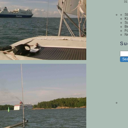
31
St
Kü
S
Be
Fo
N
Su