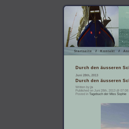
Startseite
/
Kontakt
/
An
Durch den äusseren Sc
Juni 28th, 2013
Durch den äusseren Sc
Written by:
js
Published on Juni 28th, 2013 @ 07:08:
Posted in
Tagebuch der Miss Sophie