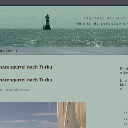
Tagebuch der Miss
This is the collection's 
melden
/
härengürtel nach Turku
Previ
« der
härengürtel nach Turku
Next 
Miss
»
00 , using 350 words,
3
10
17
24