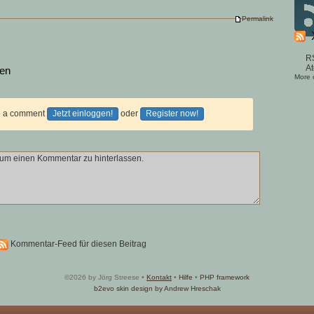
Permalink
R
A
sen
More
ve a comment
Jetzt einloggen!
oder
Register now!
Kommentar-Feed für diesen Beitrag
©2026 by Jörg Streese •
Kontakt
•
Hilfe
•
PHP framework
b2evo skin
design by Andrew Hreschak