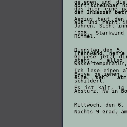
gelegen und die
dort scheinbar n
das hier eine g
den Insassen bet
Aegius baut den 
aus und macht i
Jahren. Sieht in
1008, Starkwind
Himmel.
Dienstag den 5. 
Trennwand, nehme
Gemuese jetzt di
steht, alls
Wassertemperatur
Ich lese einen a
Eviya geliehen,
eine sehr atmo
schildert.
Es ist kalt, 14
Absturz, NW in B
Mittwoch, den 6.
Nachts 9 Grad, a