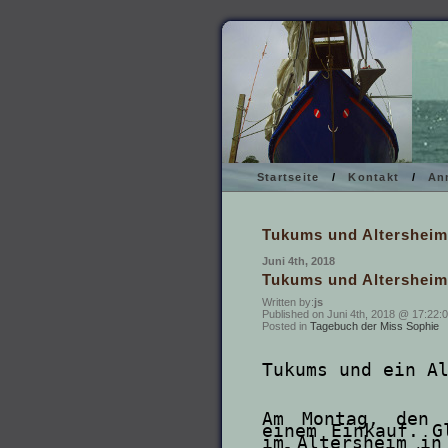
Startseite
/
Kontakt
/
An
Tukums und Altersheim
Juni 4th, 2018
Tukums und Altersheim
Written by:
js
Published on Juni 4th, 2018 @ 17:22:0
Posted in
Tagebuch der Miss Sophie
Tukums und ein A
Am Montag, den 
einem Einkauf. G
im Altersheim in