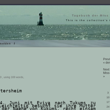
Tagebuch der Miss
This is the collection's 
melden
/
Previ
« der
Next 
Miss
»
0 , using 169 words,
ltersheim
3
10
4. Juni mit Eviya nach Tukums zu
17
leichzeitig besucht sie ihre Mutter
24
 der Naehe von Kukums, recht einsam