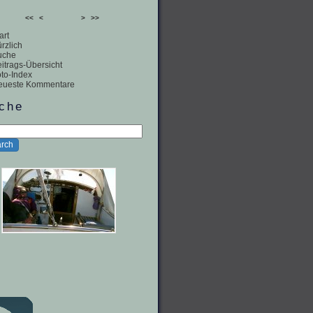
<<
<
>
>>
art
rzlich
uche
itrags-Übersicht
to-Index
eueste Kommentare
che