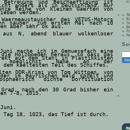
 Betreuung und Beschaeftigung ist
31
icht anders als in Deutschland. Nur
anze Reihe von kleinen Gaerten von
rieben werden.
St
Waermeaustauscher des VETUS-Motors
Kü
hn sauber, zum ersten Mal nach 10
S
nen aber sehr ok aus.
Be
Fo
 aus N, abend blauer wolkenloser
N
Su
Juni mache ich im Gemuesefach eine
 die Holzboeden heraus, so dass das
rekt auf dem Stahl in Plastikkisten
o moeglichst Nahe an der
, dem kaeltesten Teil des Schiffes.
lten DDR-Krimi von Tom Wittgen, von
 der im Bayrischen Wald spielt und
sphaerisch dichte Dorfsituation
 Grad, nach den 30 Grad bisher ein
oen 7-8, 1015.
 Juni.
m Tag 18, 1023, das Tief ist durch.