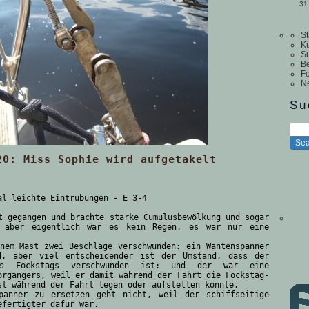
31
St
Kü
S
Be
Fo
N
Su
20: Miss Sophie wird aufgetakelt
al leichte Eintrübungen - E 3-4
t gegangen und brachte starke Cumulusbewölkung und sogar
 aber eigentlich war es kein Regen, es war nur eine
nem Mast zwei Beschläge verschwunden: ein Wantenspanner
d, aber viel entscheidender ist der Umstand, dass der
 des Fockstags verschwunden ist: und der war eine
orgängers, weil er damit während der Fahrt die Fockstag-
st während der Fahrt legen oder aufstellen konnte.
panner zu ersetzen geht nicht, weil der schiffseitige
efertigter dafür war.