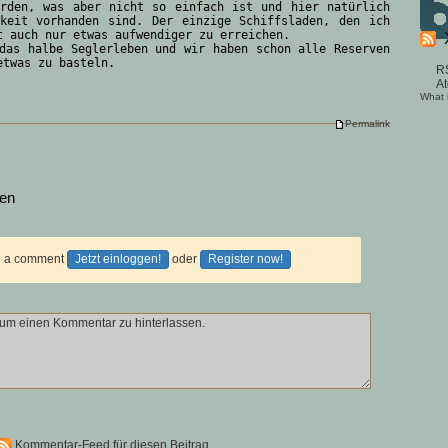
erden, was aber nicht so einfach ist und hier natürlich
hkeit vorhanden sind. Der einzige Schiffsladen, den ich
t auch nur etwas aufwendiger zu erreichen.
das halbe Seglerleben und wir haben schon alle Reserven
etwas zu basteln.
R
A
What 
Permalink
sen
ve a comment
Jetzt einloggen!
oder
Register now!
Kommentar-Feed für diesen Beitrag