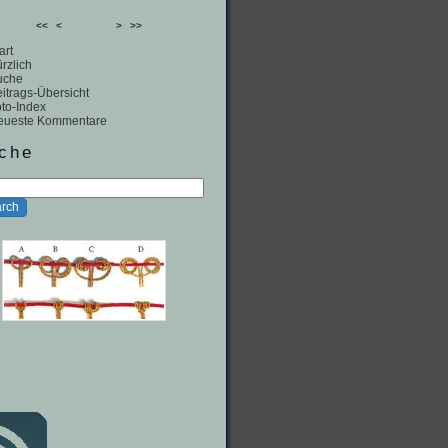
<<
<
>
>>
art
rzlich
uche
itrags-Übersicht
to-Index
eueste Kommentare
che