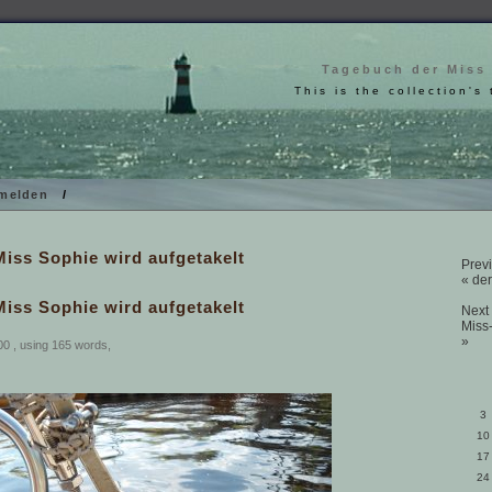
Tagebuch der Miss
This is the collection's 
melden
/
Miss Sophie wird aufgetakelt
Previ
« der
Miss Sophie wird aufgetakelt
Next 
Miss
»
00 , using 165 words,
3
10
17
24