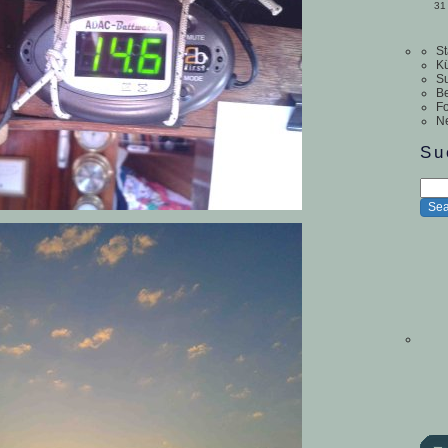
31
St
Kü
S
Be
Fo
N
Su