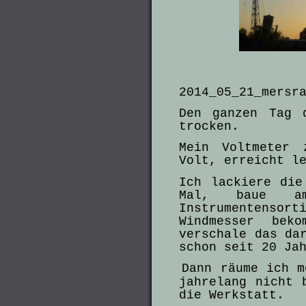
2014_05_21_mersr
Den ganzen Tag 
trocken.
Mein Voltmeter 
Volt, erreicht l
Ich lackiere die
Mal, baue am
Instrumentensor
Windmesser bek
verschale das da
schon seit 20 Ja
Dann räume ich m
jahrelang nicht 
die Werkstatt.