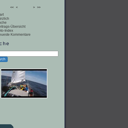
<<
<
>
>>
art
rzlich
uche
itrags-Übersicht
to-Index
eueste Kommentare
che