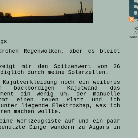
R
A
What 
ags
drohen Regenwolken, aber es bleibt
zeigt mir den Spitzenwert von 26
ediglich durch meine Solarzellen.
 Kajütverkleidung noch ein weiteres
 backbordigen Kajütwand das
timent ein wenig um, der manuelle
ommt einen neuen Platz und ich
runter liegende Elektroshap, was ich
hren machen wollte.
eine Werkzeugkiste auf und ein paar
benutzte Dinge wandern zu Aigars in