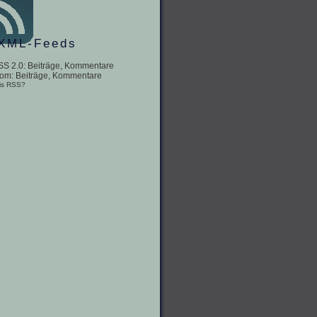
XML-Feeds
SS 2.0:
Beiträge
,
Kommentare
tom:
Beiträge
,
Kommentare
is RSS?