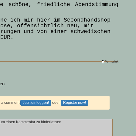
e schöne, friedliche Abendstimmung
nne ich mir hier im Secondhandshop
hose, offensichtlich neu, mit
erungen und von einer schwedischen
 EUR.
Permalink
sen
ve a comment
Jetzt einloggen!
oder
Register now!